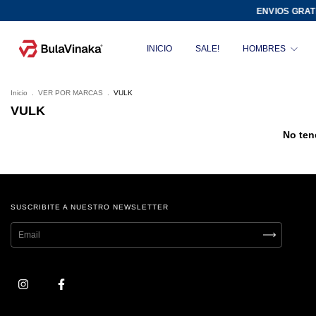
ENVIOS GRATIS
INICIO
SALE!
HOMBRES
Inicio
.
VER POR MARCAS
.
VULK
VULK
No ten
SUSCRIBITE A NUESTRO NEWSLETTER