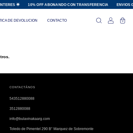
NTERES 🌟
10% OFF ABONANDO CON TRANSFERENCIA
ENVIOS GR
TICA DE DEVOLUCION
CONTACTO
0
tros.
CONTACTÁNOS
543512880088
3512880088
info@bulavinakaarg.com
Toledo de Pimentel 290 B° Marquez de Sobremonte