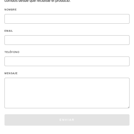
corridos desde que recibiste el producto.
NOMBRE
EMAIL
TELÉFONO
MENSAJE
ENVIAR