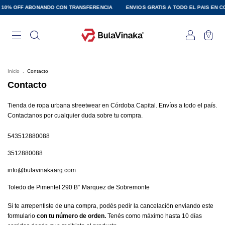
F ABONANDO CON TRANSFERENCIA
ENVIOS GRATIS A TODO EL PAIS EN COMPRA SU
0
Inicio
.
Contacto
Contacto
Tienda de ropa urbana streetwear en Córdoba Capital. Envíos a todo el país.
Contactanos por cualquier duda sobre tu compra.
543512880088
3512880088
info@bulavinakaarg.com
Toledo de Pimentel 290 B° Marquez de Sobremonte
Si te arrepentiste de una compra, podés pedir la cancelación enviando este
formulario
con tu número de orden.
Tenés como máximo hasta 10 días