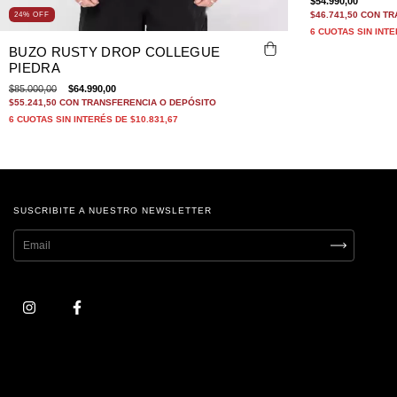
$54.990,00
$46.741,50
CON
TR
24
%
OFF
6
CUOTAS SIN INT
BUZO RUSTY DROP COLLEGUE
PIEDRA
$85.000,00
$64.990,00
$55.241,50
CON
TRANSFERENCIA O DEPÓSITO
6
CUOTAS SIN INTERÉS DE
$10.831,67
SUSCRIBITE A NUESTRO NEWSLETTER