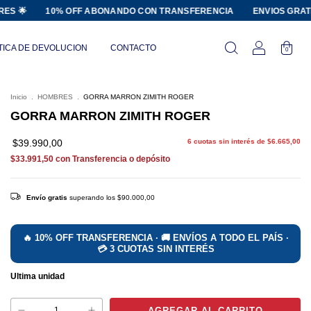
10% OFF ABONANDO CON TRANSFERENCIA
ENVIOS GRATIS A TOD
TICA DE DEVOLUCION
CONTACTO
0
Inicio
.
HOMBRES
.
GORRA MARRON ZIMITH ROGER
GORRA MARRON ZIMITH ROGER
$39.990,00
6
cuotas sin interés de
$6.665,00
$33.991,50
con
Transferencia o depósito
Envío gratis
superando los
$90.000,00
Ultima unidad