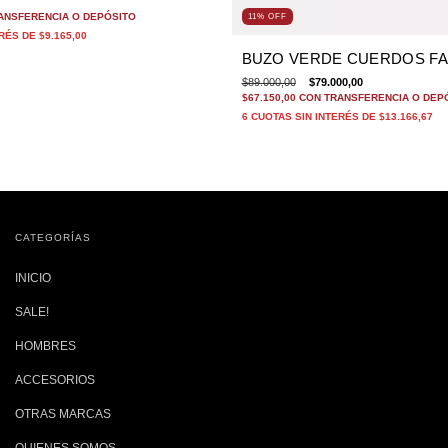
ANSFERENCIA O DEPÓSITO
11
%
OFF
ERÉS DE
$9.165,00
BUZO VERDE CUERDOS F
$89.000,00
$79.000,00
$67.150,00
CON
TRANSFERENCIA O DEP
6
CUOTAS SIN INTERÉS DE
$13.166,67
CATEGORÍAS
INICIO
SALE!
HOMBRES
ACCESORIOS
OTRAS MARCAS