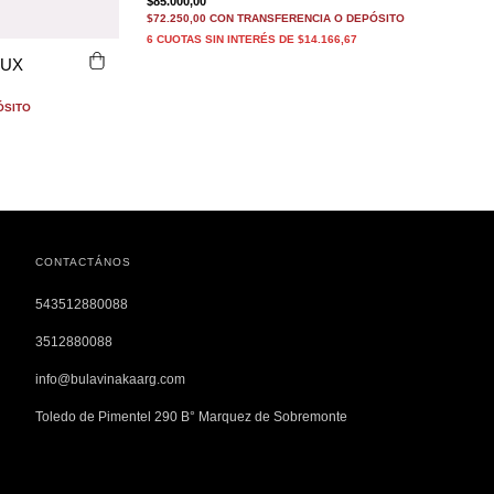
$85.000,00
$72.250,00
CON
TRANSFERENCIA O DEPÓSITO
6
CUOTAS SIN INTERÉS DE
$14.166,67
AUX
ÓSITO
CONTACTÁNOS
543512880088
3512880088
info@bulavinakaarg.com
Toledo de Pimentel 290 B° Marquez de Sobremonte