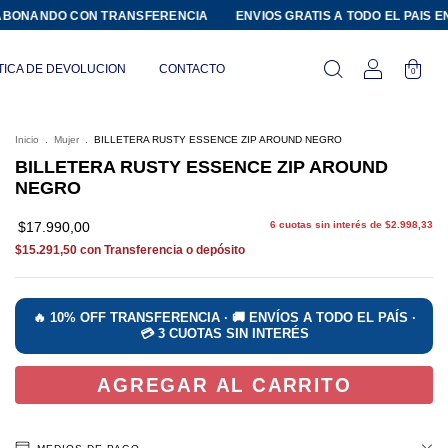
ANDO CON TRANSFERENCIA
ENVIOS GRATIS A TODO EL PAIS EN COM
TICA DE DEVOLUCION
CONTACTO
0
Inicio
.
Mujer
.
BILLETERA RUSTY ESSENCE ZIP AROUND NEGRO
BILLETERA RUSTY ESSENCE ZIP AROUND
NEGRO
$17.990,00
6
cuotas sin interés de
$2.998,33
$15.291,50
con
Transferencia o depósito