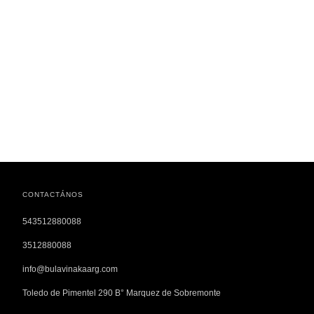
CONTACTÁNOS
543512880088
3512880088
info@bulavinakaarg.com
Toledo de Pimentel 290 B° Marquez de Sobremonte