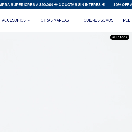
SUPERIORES A $90.000 🌟 3 CUOTAS SIN INTERES 🌟
10% OFF ABON
ACCESORIOS
OTRAS MARCAS
QUIENES SOMOS
POLI
SIN STOCK