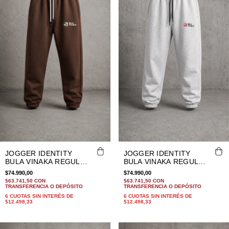
JOGGER IDENTITY
JOGGER IDENTITY
BULA VINAKA REGULAR
BULA VINAKA REGULAR
FIT CHOCOLATE
FIT GRIS MELANGE
$74.990,00
$74.990,00
$63.741,50
CON
$63.741,50
CON
TRANSFERENCIA O DEPÓSITO
TRANSFERENCIA O DEPÓSITO
6
CUOTAS SIN INTERÉS DE
6
CUOTAS SIN INTERÉS DE
$12.498,33
$12.498,33