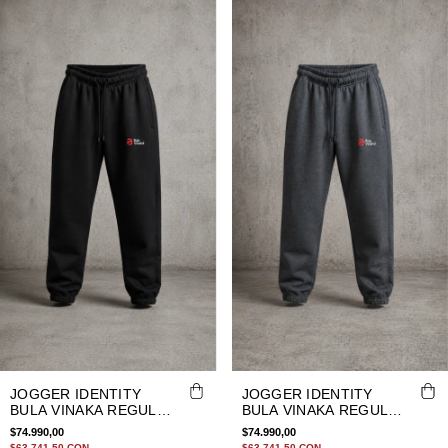
JOGGER IDENTITY
JOGGER IDENTITY
BULA VINAKA REGULAR
BULA VINAKA REGULAR
FIT NEGRO
FIT GRIS MELANGE
$74.990,00
$74.990,00
OSCURO
$63.741,50
CON
$63.741,50
CON